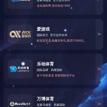
紫光辰济药业董事长带队赴西安步长集团考察交流学习
新品发布—参芪特饮 匠心品质铸就健康新选择
紫光辰济药业参加陈仓区消防安全培训会
紫光辰济药业迎国药控股国大药房现场审计调研
深圳市华融泰资产管理有限公司领导莅临紫光辰济药业检查指导
紫光辰济药业召开2024年10月工作例会
紫光辰济药业成功举办全员健康体检活动
紫光辰济药业参与扶风杏林义诊活动，助力冬季健康行动
<<
<
1
2
3
4
5