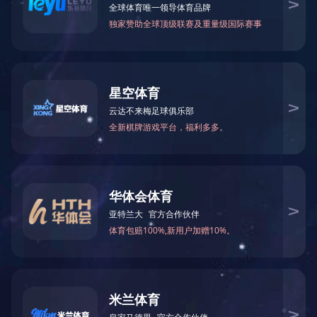
您的当前位置：
首页
>>
新闻中心
>>
公司动态
微信公众号
公司动态
喜讯！京东商城·达兴堂大药房旗舰店盛大上线！
乐鱼（中国）一届一次职工代表、工会会员代表大会隆重召开
紫光辰济药业董事长春节年关看望退休老领导和困难职工
山西建投集团、华融泰医药板块乐鱼（中国）走进粤澳深中医药企业
关于更换风寒感冒颗粒标签说明书的告知函
紫光辰济药业董事长李青山赴西安开展业务调研
旺龙集团领导莅临公司参观洽谈